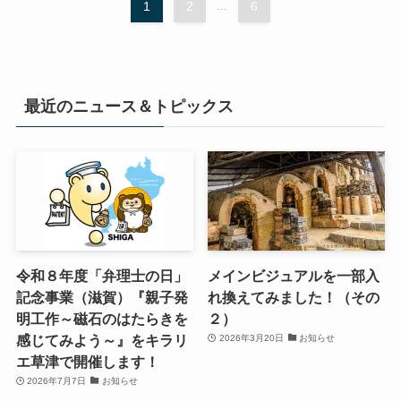
1
2
...
6
最近のニュース＆トピックス
令和８年度「弁理士の日」
メインビジュアルを一部入
記念事業（滋賀）『親子発
れ換えてみました！（その
明工作～磁石のはたらきを
２）
感じてみよう～』をキラリ
2026年3月20日
お知らせ
エ草津で開催します！
2026年7月7日
お知らせ