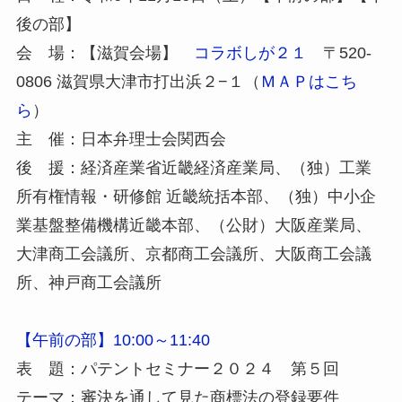
後の部】
会 場：【滋賀会場】
コラボしが２１
〒520-
0806 滋賀県大津市打出浜２−１（
ＭＡＰはこち
ら
）
主 催：日本弁理士会関西会
後 援：経済産業省近畿経済産業局、（独）工業
所有権情報・研修館 近畿統括本部、（独）中小企
業基盤整備機構近畿本部、（公財）大阪産業局、
大津商工会議所、京都商工会議所、大阪商工会議
所、神戸商工会議所
【午前の部】10:00～11:40
表 題：パテントセミナー２０２４ 第５回
テーマ：審決を通して見た商標法の登録要件