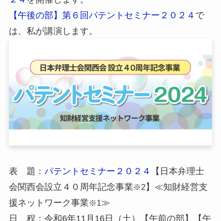
【午後の部】第６回パテントセミナー２０２４
で
は、私が講演します。
表 題：
パテントセミナー２０２４
【日本弁理士
会関西会設立４０周年記念事業
】≪知財経営支
※2
援ネットワーク事業
≫
※1
日 程：令和6年11月16日（土）【午前の部】【午