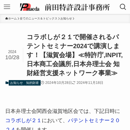
ホーム
全てのニュース＆トピックス
お知らせ
コラボしが２１で開催されるパ
テントセミナー2024で講演しま
2024
す！【滋賀会場】≪特許庁,INPIT,
10/28
日本商工会議所,日本弁理士会 知
財経営支援ネットワーク事業≫
2024年10月28日
2024年11月18日
お知らせ
知的財産
日本弁理士会関西会滋賀地区会では、下記日時に
コラボしが２１
において、
パテントセミナー２０
２４
を開催します。